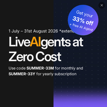
Get your
33% off
+ free AI Agent
1 July – 31st August 2026 *extended
Live
AI
gents at
Zero Cost
Use code
SUMMER-33M
for monthly and
SUMMER-33Y
for yearly subscription