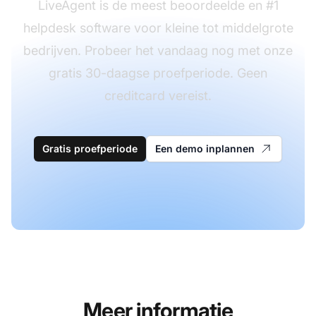
LiveAgent is de meest beoordeelde en #1
helpdesk software voor kleine tot middelgrote
bedrijven. Probeer het vandaag nog met onze
gratis 30-daagse proefperiode. Geen
creditcard vereist.
Gratis proefperiode
Een demo inplannen
Meer informatie