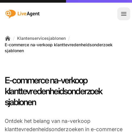
:site.title
Hoo
/
/
Klantenservicesjablonen
Home
E-commerce na-verkoop klanttevredenheidsonderzoek
sjablonen
E-commerce na-verkoop
klanttevredenheidsonderzoek
sjablonen
Ontdek het belang van na-verkoop
klanttevredenheidsonderzoeken in e-commerce