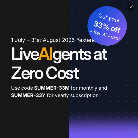
Get your
33% off
+ free AI Agent
1 July – 31st August 2026 *extended
Live
AI
gents at
Zero Cost
Use code
SUMMER-33M
for monthly and
SUMMER-33Y
for yearly subscription