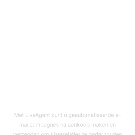
Klaar om effectieve e-
mails na aankoop te
verzenden?
Met LiveAgent kunt u geautomatiseerde e-
mailcampagnes na aankoop maken en
verzenden om klantrelaties te onderhouden