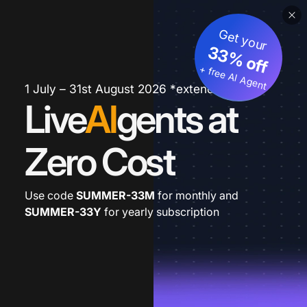
Get your
33% off
+ free AI Agent
1 July – 31st August 2026 *extended
Live
AI
gents at
Zero Cost
Use code
SUMMER-33M
for monthly and
SUMMER-33Y
for yearly subscription