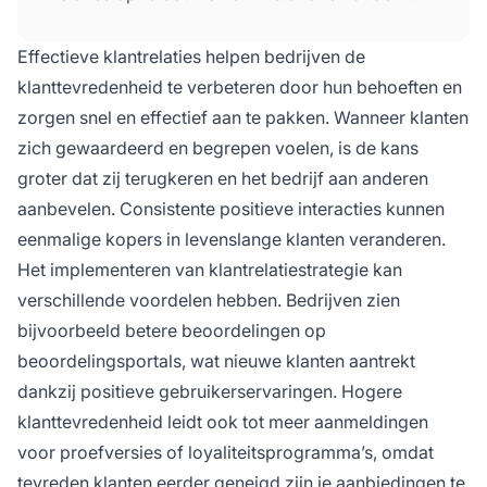
Het omvat elk contactpunt dat een klant met
het bedrijf heeft, van eerste contact tot
Effectieve klantrelaties helpen bedrijven de
ondersteuning na aankoop. Het doel is
klanttevredenheid te verbeteren door hun behoeften en
positieve ervaringen creëren die leiden tot
zorgen snel en effectief aan te pakken. Wanneer klanten
klantloyaliteit en tevredenheid.
zich gewaardeerd en begrepen voelen, is de kans
groter dat zij terugkeren en het bedrijf aan anderen
aanbevelen. Consistente positieve interacties kunnen
eenmalige kopers in levenslange klanten veranderen.
Het implementeren van klantrelatiestrategie kan
verschillende voordelen hebben. Bedrijven zien
bijvoorbeeld betere beoordelingen op
beoordelingsportals, wat nieuwe klanten aantrekt
dankzij positieve gebruikerservaringen. Hogere
klanttevredenheid leidt ook tot meer aanmeldingen
voor proefversies of loyaliteitsprogramma’s, omdat
tevreden klanten eerder geneigd zijn je aanbiedingen te