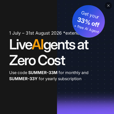
Get your
33% off
+ free AI Agent
1 July – 31st August 2026 *extended
Live
AI
gents at
Zero Cost
Use code
SUMMER-33M
for monthly and
SUMMER-33Y
for yearly subscription