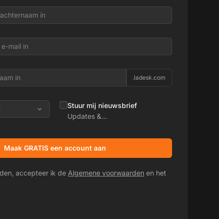
.ladesk.com
Stuur mij nieuwsbrief
e
Updates &
promotieaanbiedingen
Maak GRATIS een account aan
den, accepteer ik de
Algemene voorwaarden
en het