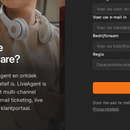
Voer uw e-mail in
Bedrijfsnaam
e
Regio
are?
Datacenterlocati
Agent en ontdek
ef is. LiveAgent is
t multi-channel
il ticketing, live
Door me aan te mel
 klantportaal.
Privacybeleid
.