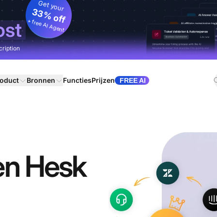
Get your
33% off
+ free AI Agent
ost
cription
oduct
Bronnen
Functies
Prijzen
FREE AI
en Hesk