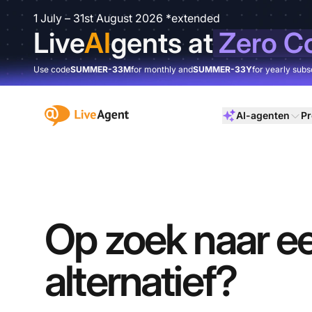
1 July – 31st August 2026 *extended
Live
AI
gents at
Zero C
Use code
SUMMER-33M
for monthly and
SUMMER-33Y
for yearly subs
:site.title
AI-agenten
Pr
Op zoek naar e
alternatief?