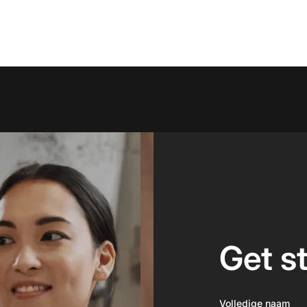
Get s
Volledige naam