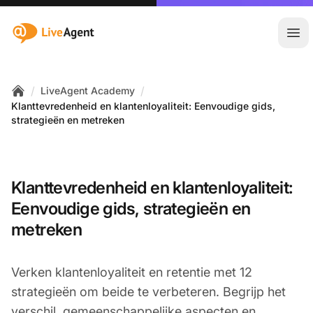
:site.title
Hoo
/
/
LiveAgent Academy
Home
Klanttevredenheid en klantenloyaliteit: Eenvoudige gids,
strategieën en metreken
Klanttevredenheid en klantenloyaliteit:
Eenvoudige gids, strategieën en
metreken
Verken klantenloyaliteit en retentie met 12
strategieën om beide te verbeteren. Begrijp het
verschil, gemeenschappelijke aspecten en