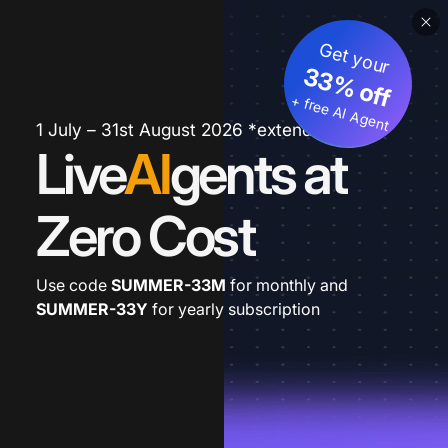
Get your
33% off
+ free AI Agent
1 July – 31st August 2026 *extended
Live
AI
gents at
Zero Cost
Use code
SUMMER-33M
for monthly and
SUMMER-33Y
for yearly subscription