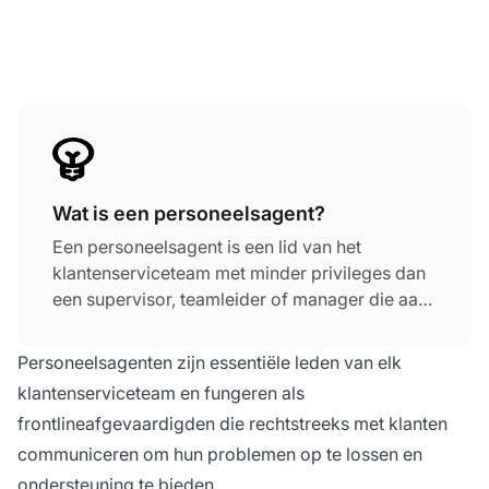
Wat is een personeelsagent?
Een personeelsagent is een lid van het
klantenserviceteam met minder privileges dan
een supervisor, teamleider of manager die aan
de beheerdersrol zijn toegewezen. Typisch
heeft een personeelsagent de agentrol die
Personeelsagenten zijn essentiële leden van elk
hem/haar in staat stelt tickets op te lossen en
klantenserviceteam en fungeren als
over te dragen, toegang te hebben tot
frontlineafgevaardigden die rechtstreeks met klanten
bepaalde afdelingen en alleen kleine
communiceren om hun problemen op te lossen en
configuraties uit te voeren.
ondersteuning te bieden.