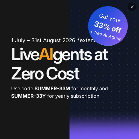
Get your
33% off
+ free AI Agent
1 July – 31st August 2026 *extended
Live
AI
gents at
Zero Cost
Use code
SUMMER-33M
for monthly and
SUMMER-33Y
for yearly subscription