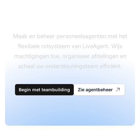
Bouw uw
klantenserviceteam
Maak en beheer personeelsagenten met het
flexibele rolsysteem van LiveAgent. Wijs
machtigingen toe, organiseer afdelingen en
schaal uw ondersteuningsteam efficiënt.
Begin met teambuilding
Zie agentbeheer