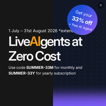
Get your
33% off
+ free AI Agent
1 July – 31st August 2026 *extended
Live
AI
gents at
Zero Cost
Use code
SUMMER-33M
for monthly and
SUMMER-33Y
for yearly subscription