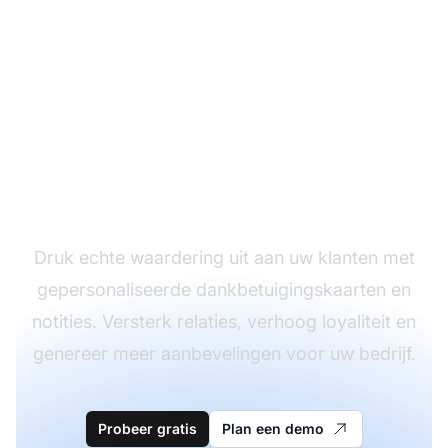
Verhoog
klantenloyaliteit met
dankbetuigingskaarten
Druk echte waardering uit aan uw klanten met
gepersonaliseerde dankbetuigingskaarten en
notities. Versterk relaties, verhoog loyaliteit en
genereer meer aanbevelingen voor uw bedrijf.
Probeer gratis
Plan een demo