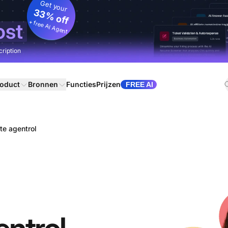
Get your
33% off
+ free AI Agent
ost
cription
oduct
Bronnen
Functies
Prijzen
FREE AI
e agentrol