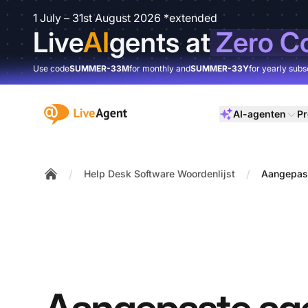
1 July – 31st August 2026 *extended
Live
AI
gents at
Zero C
Use code
SUMMER-33M
for monthly and
SUMMER-33Y
for yearly subs
:site.title
AI-agenten
Pr
/
/
Help Desk Software Woordenlijst
Aangepast
Home