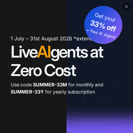
Get your
33% off
+ free AI Agent
1 July – 31st August 2026 *extended
Live
AI
gents at
Zero Cost
Use code
SUMMER-33M
for monthly and
SUMMER-33Y
for yearly subscription