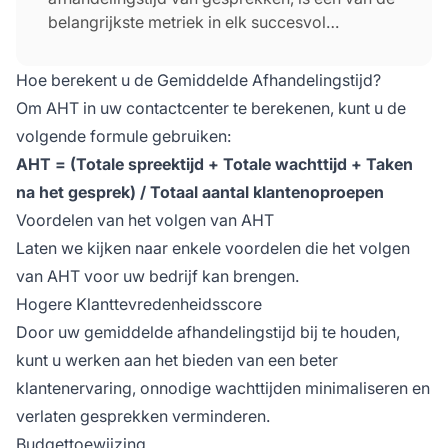
belangrijkste metriek in elk succesvol
callcenter. Het vertegenwoordigt de
gemiddelde tijd die contactcenteragenten
Hoe berekent u de Gemiddelde Afhandelingstijd?
besteden aan alle gemiddelde
Om AHT in uw contactcenter te berekenen, kunt u de
klantenoproepen. Dit omvat het
volgende formule gebruiken:
telefoongesprek zelf, gemiddelde wachttijd,
AHT = (Totale spreektijd + Totale wachttijd + Taken
evenals alle noodzakelijke taken na het
gesprek.
na het gesprek) / Totaal aantal klantenoproepen
Voordelen van het volgen van AHT
Laten we kijken naar enkele voordelen die het volgen
van AHT voor uw bedrijf kan brengen.
Hogere Klanttevredenheidsscore
Door uw gemiddelde afhandelingstijd bij te houden,
kunt u werken aan het bieden van een beter
klantenervaring, onnodige wachttijden minimaliseren en
verlaten gesprekken verminderen.
Budgettoewijzing