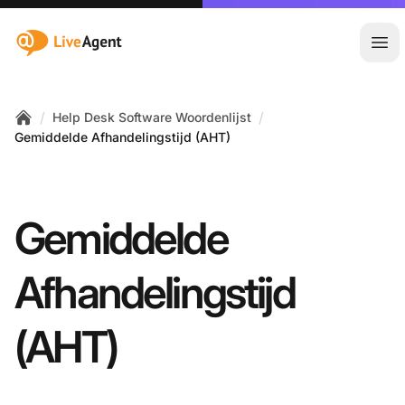
:site.title
Hoo
/
/
Help Desk Software Woordenlijst
Home
Gemiddelde Afhandelingstijd (AHT)
Gemiddelde
Afhandelingstijd
(AHT)