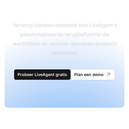
nog
Verhoog klanttevredenheid met LiveAgent's
geautomatiseerde terugbelfunctie die
wachttijden en verloren oproepen drastisch
vermindert.
Probeer LiveAgent gratis
Plan een demo