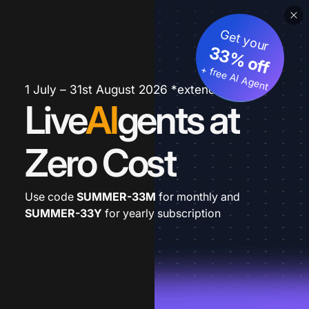
Get your
33% off
+ free AI Agent
1 July – 31st August 2026 *extended
Live
AI
gents at
Zero Cost
Use code
SUMMER-33M
for monthly and
SUMMER-33Y
for yearly subscription