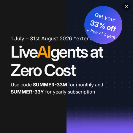
Get your
33% off
+ free AI Agent
1 July – 31st August 2026 *extended
Live
AI
gents at
Zero Cost
Use code
SUMMER-33M
for monthly and
SUMMER-33Y
for yearly subscription