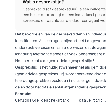
Wat is gesprekstijd?
Gesprekstijd (of gespreksduur) is een callcent
een beller doorbrengt op een individueel gespre
spreektijd en wachtduur die door een agent wordt
die agenten besteden aan noodzakelijke admin
Het beoordelen van de gesprekstijden van individuel
identificeren. Als een agent bijvoorbeeld ongewoon
onderzoek vereisen en kan erop wijzen dat de agent
langdurig telefoontje speelt of vaak onbereikbare 
Hoe berekent u de gemiddelde gesprekstijd?
Gesprekstijd is het nuttigst wanneer het als gemid
(gemiddelde gespreksduur) wordt berekend door de 
telefoongesprekken besteden (inclusief gemiddelde 
delen door het totale aantal afgehandelde gesprekke
Formule: