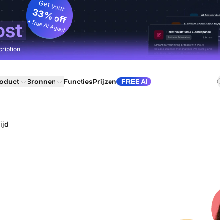
Get your
33% off
+ free AI Agent
ost
cription
oduct
Bronnen
Functies
Prijzen
FREE AI
ijd