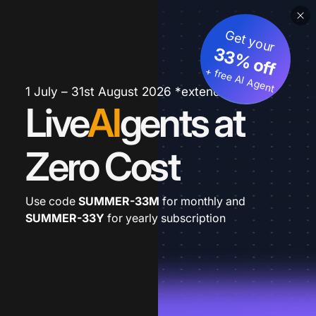
Get your
33% off
+ free AI Agent
1 July – 31st August 2026 *extended
Live
AI
gents at
Zero Cost
Use code
SUMMER-33M
for monthly and
SUMMER-33Y
for yearly subscription