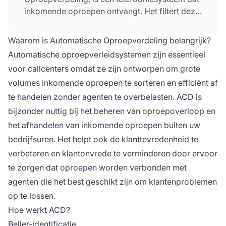
inkomende oproepen ontvangt. Het filtert deze
op basis van bepaalde vooraf ingestelde
verdeelregels en stuurt ze door naar de juiste
Waarom is Automatische Oproepverdeling belangrijk?
callcenteragenten, afdelingen of IVR-menu. We
Automatische oproepverleidsystemen zijn essentieel
kunnen ACD ook definiëren als een
voor callcenters omdat ze zijn ontworpen om grote
oproepverleidsysteem dat werkt met
volumes inkomende oproepen te sorteren en efficiënt af
Computer Telephony Integration (CTI) en
Interactive Voice Response (IVR)-systemen om
te handelen zonder agenten te overbelasten. ACD is
ervoor te zorgen dat inkomende oproepen
bijzonder nuttig bij het beheren van oproepoverloop en
intelligent naar de meest geschikte agenten
het afhandelen van inkomende oproepen buiten uw
worden geleid.
bedrijfsuren. Het helpt ook de klanttevredenheid te
verbeteren en klantonvrede te verminderen door ervoor
te zorgen dat oproepen worden verbonden met
agenten die het best geschikt zijn om klantenproblemen
op te lossen.
Hoe werkt ACD?
Beller-identificatie