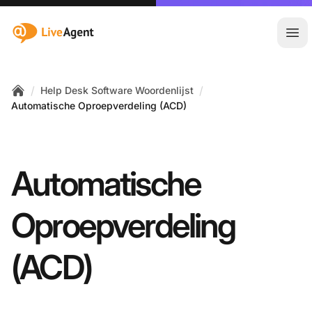
:site.title
Hoo
/
/
Help Desk Software Woordenlijst
Home
Automatische Oproepverdeling (ACD)
Automatische
Oproepverdeling
(ACD)