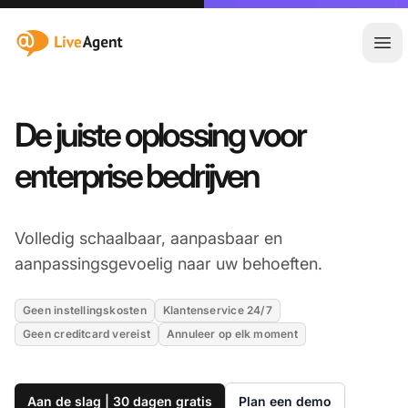
:site.title
Hoo
De juiste oplossing voor
enterprise bedrijven
Volledig schaalbaar, aanpasbaar en
aanpassingsgevoelig naar uw behoeften.
Geen instellingskosten
Klantenservice 24/7
Geen creditcard vereist
Annuleer op elk moment
Aan de slag | 30 dagen gratis
Plan een demo