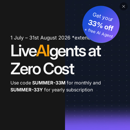
Get your
33% off
+ free AI Agent
1 July – 31st August 2026 *extended
Live
AI
gents at
Zero Cost
Use code
SUMMER-33M
for monthly and
SUMMER-33Y
for yearly subscription