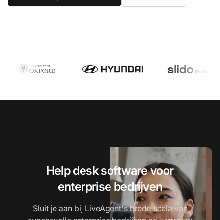
Help desk software voor
enterprise bedrijven
Sluit je aan bij LiveAgent's brede scala van
succesvolle enterprise bedrijven en vertrouw