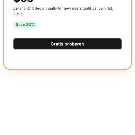
per month billed annually for new users (until January 1st,
2027)
Save 33%
Gratis proberen
Ne