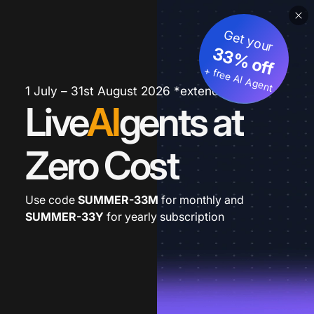
Get your
33% off
+ free AI Agent
1 July – 31st August 2026 *extended
Live
AI
gents at
Zero Cost
Use code
SUMMER-33M
for monthly and
SUMMER-33Y
for yearly subscription