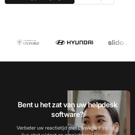
Bent u het zat van uw helpdesk
software?
Verbeter uw reactietijd met LiveAgent's snelle
live chat widget en omnichannel ticketing