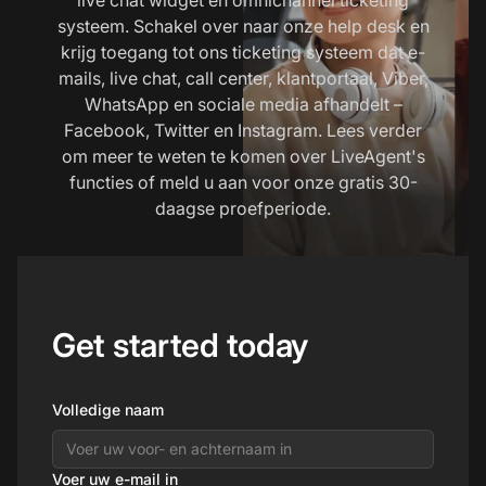
systeem. Schakel over naar onze help desk en
krijg toegang tot ons ticketing systeem dat e-
mails, live chat, call center, klantportaal, Viber,
WhatsApp en sociale media afhandelt –
Facebook, Twitter en Instagram. Lees verder
om meer te weten te komen over LiveAgent's
functies of meld u aan voor onze gratis 30-
daagse proefperiode.
Get started today
Volledige naam
Voer uw e-mail in