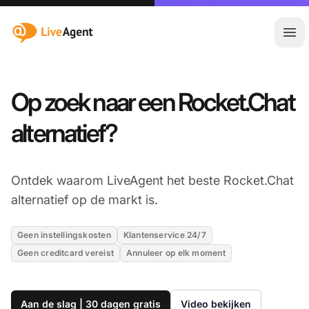
:site.title
Hoo
Op zoek naar een Rocket.Chat
alternatief?
Ontdek waarom LiveAgent het beste Rocket.Chat
alternatief op de markt is.
Geen instellingskosten
Klantenservice 24/7
Geen creditcard vereist
Annuleer op elk moment
Aan de slag | 30 dagen gratis
Video bekijken