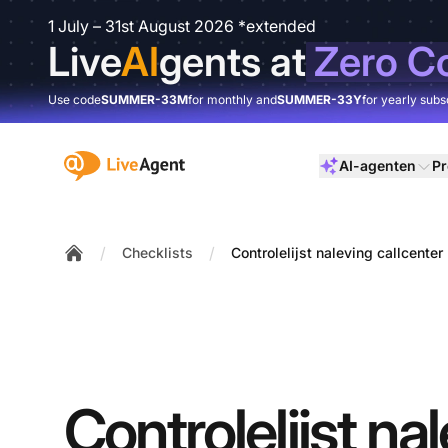
1 July – 31st August 2026 *extended
Live
AI
gents at
Zero C
Use code
SUMMER-33M
for monthly and
SUMMER-33Y
for yearly subs
:site.title
AI-agenten
Pr
/
/
Checklists
Controlelijst naleving callcenter
Home
Controlelijst na