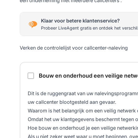
een onderneming met meerdere
callcenters
.
Klaar voor betere klantenservice?
Probeer LiveAgent gratis en ontdek het verschil
Verken de controlelijst voor callcenter-naleving
Controlelijst naleving callcenter
Bouw en onderhoud een veilige netwe
Dit is de ruggengraat van uw nalevingsprogramma.
uw
callcenter
blootgesteld aan gevaar.
Waarom is het belangrijk om een veilig netwerk
Omdat het uw klantgegevens beschermt tegen ong
Hoe bouw en onderhoud je een veilige netwerkin
Als u niet zeker weet waar u moet beginnen, o