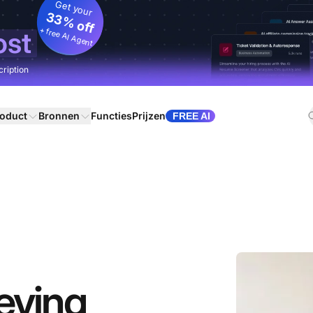
Get your
33% off
+ free AI Agent
ost
cription
oduct
Bronnen
Functies
Prijzen
FREE AI
leving