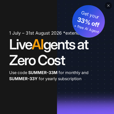
Get your
33% off
+ free AI Agent
1 July – 31st August 2026 *extended
Live
AI
gents at
Zero Cost
Use code
SUMMER-33M
for monthly and
SUMMER-33Y
for yearly subscription