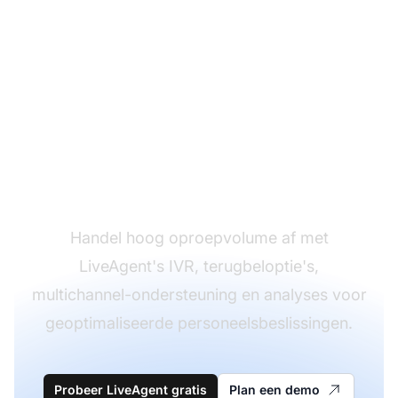
Beheer
oproepvolumepieksen
effectief
Handel hoog oproepvolume af met
LiveAgent's IVR, terugbeloptie's,
multichannel-ondersteuning en analyses voor
geoptimaliseerde personeelsbeslissingen.
Probeer LiveAgent gratis
Plan een demo