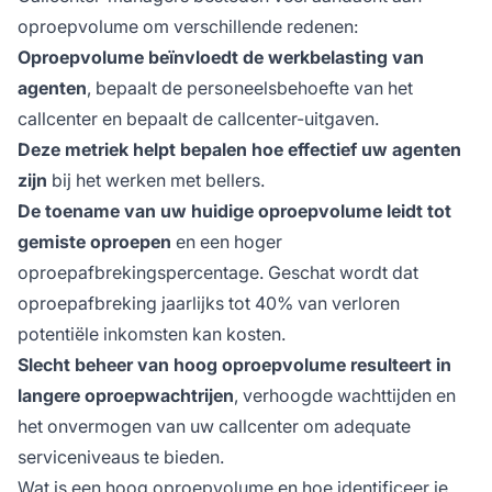
tijdsintervallen – per uur, per dag of per week.
oproepvolume om verschillende redenen:
Veel contactcenters categoriseren het
Oproepvolume beïnvloedt de werkbelasting van
oproepvolume in het totale aantal
agenten
, bepaalt de personeelsbehoefte van het
telefoongesprekken dat door een agent wordt
afgehandeld en het totale aantal oproepen dat
callcenter en bepaalt de callcenter-uitgaven.
door een geautomatiseerd systeem wordt
Deze metriek helpt bepalen hoe effectief uw agenten
afgehandeld (bijvoorbeeld IVR).
zijn
bij het werken met bellers.
De toename van uw huidige oproepvolume leidt tot
gemiste oproepen
en een hoger
oproepafbrekingspercentage. Geschat wordt dat
oproepafbreking jaarlijks tot 40% van verloren
potentiële inkomsten kan kosten.
Slecht beheer van hoog oproepvolume resulteert in
langere oproepwachtrijen
, verhoogde wachttijden en
het onvermogen van uw callcenter om adequate
serviceniveaus te bieden.
Wat is een hoog oproepvolume en hoe identificeer je