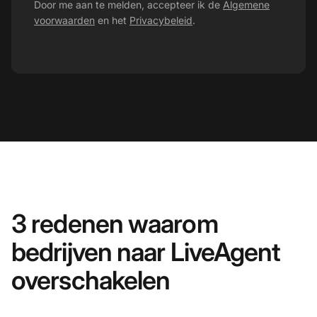
Door me aan te melden, accepteer ik de
Algemene
voorwaarden
en het
Privacybeleid
.
3 redenen waarom
bedrijven naar LiveAgent
overschakelen