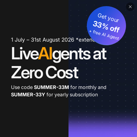
Get your
33% off
+ free AI Agent
1 July – 31st August 2026 *extended
Live
AI
gents at
Zero Cost
Use code
SUMMER-33M
for monthly and
SUMMER-33Y
for yearly subscription